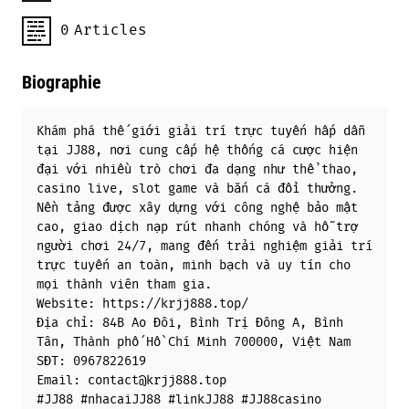
0
Articles
Biographie
Khám phá thế giới giải trí trực tuyến hấp dẫn
tại JJ88, nơi cung cấp hệ thống cá cược hiện
đại với nhiều trò chơi đa dạng như thể thao,
casino live, slot game và bắn cá đổi thưởng.
Nền tảng được xây dựng với công nghệ bảo mật
cao, giao dịch nạp rút nhanh chóng và hỗ trợ
người chơi 24/7, mang đến trải nghiệm giải trí
trực tuyến an toàn, minh bạch và uy tín cho
mọi thành viên tham gia.
Website: https://krjj888.top/
Địa chỉ: 84B Ao Đôi, Bình Trị Đông A, Bình
Tân, Thành phố Hồ Chí Minh 700000, Việt Nam
SĐT: 0967822619
Email: contact@krjj888.top
#JJ88 #nhacaiJJ88 #linkJJ88 #JJ88casino