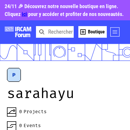
24/11 🎉 Découvrez notre nouvelle boutique en ligne.
Cliquez
ici
pour y accéder et profiter de nos nouveautés.
Boutique
sarahayu
0
Projects
0
Events