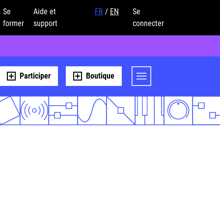
Se
Aide et
FR
/
EN
Se
former
support
connecter
Participer
Boutique