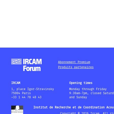
Abonnement Premium
Produits partenaires
IRCAM
Opening times
1, place Igor-Stravinsky
Monday through Friday
75004 Paris
9:30am-7pm, closed Saturd
+33 1 44 78 48 43
and Sunday
Institut de Recherche et de Coordination Acou
Copyright © 2026 Ircam. All ri