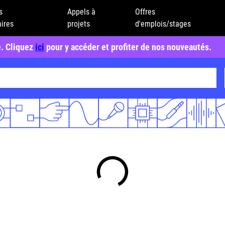
s
Appels à
Offres
ires
projets
d'emplois/stages
e. Cliquez
ici
pour y accéder et profiter de nos nouveautés.