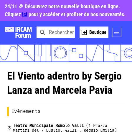
24/11 🎉 Découvrez notre nouvelle boutique en ligne.
Cliquez
ici
pour y accéder et profiter de nos nouveautés.
Boutique
El Viento adentro by Sergio
Lanza and Marcela Pavia
Événements
Teatro Municipale Romolo Valli
(1 Piazza
Martiri del 7 Luglio, 42121 , Reggio Emilia)