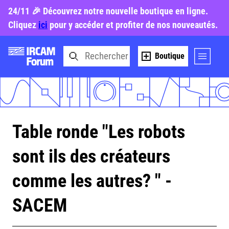
24/11 🎉 Découvrez notre nouvelle boutique en ligne.
Cliquez
ici
pour y accéder et profiter de nos nouveautés.
Boutique
Table ronde "Les robots
sont ils des créateurs
comme les autres? " -
SACEM