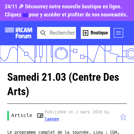
24/11 🎉 Découvrez notre nouvelle boutique en ligne.
Cliquez
ici
pour y accéder et profiter de nos nouveautés.
Boutique
Samedi 21.03 (Centre Des
Arts)
Published on 2 mars 2026 by
Article
laenen
Le programme complet de la journée. Lieu : CDA,