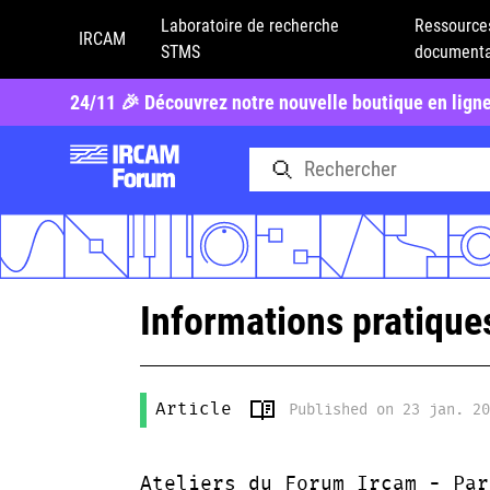
Laboratoire de recherche
Ressource
IRCAM
STMS
documenta
24/11 🎉 Découvrez notre nouvelle boutique en lign
Informations pratique
Article
Published on 23 jan. 2
Ateliers du Forum Ircam - Par