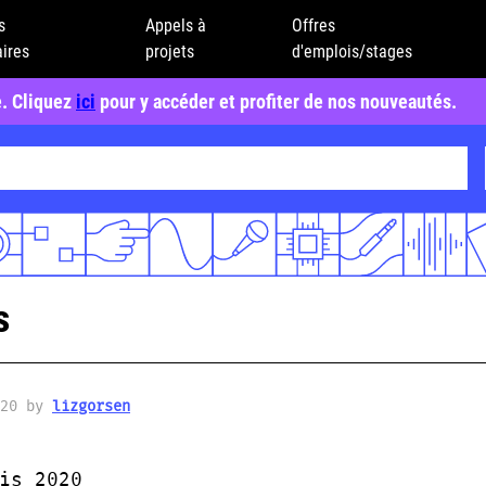
s
Appels à
Offres
ires
projets
d'emplois/stages
e. Cliquez
ici
pour y accéder et profiter de nos nouveautés.
s
020 by
lizgorsen
is 2020