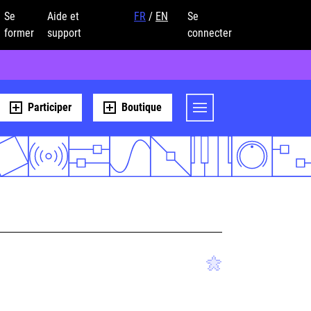
Se
Aide et
FR
/
EN
Se
former
support
connecter
Participer
Boutique