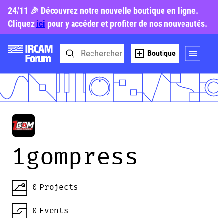
24/11 🎉 Découvrez notre nouvelle boutique en ligne.
Cliquez
ici
pour y accéder et profiter de nos nouveautés.
Boutique
1gompress
0
Projects
0
Events