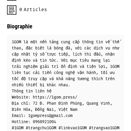
0
Articles
Biographie
1GOM là một nền tảng cung cấp thông tin về thể
thao, đặc biệt là bóng đá, với các dịch vụ như
cập nhật tỷ số trực tiếp, lịch thi đấu, nhận
định kèo và tin tức. Với mục tiêu mang lại
trải nghiệm giải trí ổn định và tiện lợi, 1GOM
liên tục cải tiến công nghệ vận hành, tối ưu
tốc độ truy cập và khả năng tương thích trên
nhiều thiết bị khác nhau.
Thông tin liên hệ
Website: https://1gom.press/
Địa chỉ: 72 Đ. Phan Đình Phùng, Quang Vinh,
Biên Hòa, Đồng Nai, Việt Nam
Email: 1gompress@gmail.com
Hotline: 0968921004
#1GOM #trangchu1GOM #linkvao1GOM #trangvao1GOM