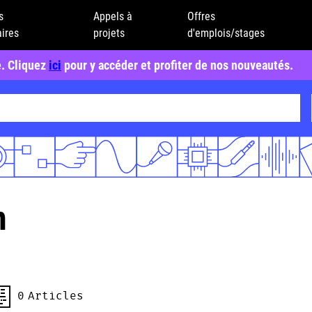
s
Appels à
Offres
ires
projets
d'emplois/stages
e. Cliquez
ici
pour y accéder et profiter de nos nouveautés.
n
0
Articles