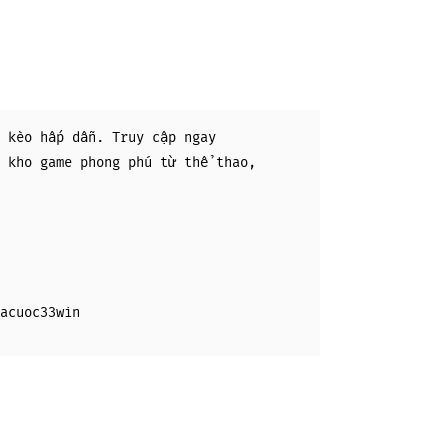
 kèo hấp dẫn. Truy cập ngay
 kho game phong phú từ thể thao,
acuoc33win