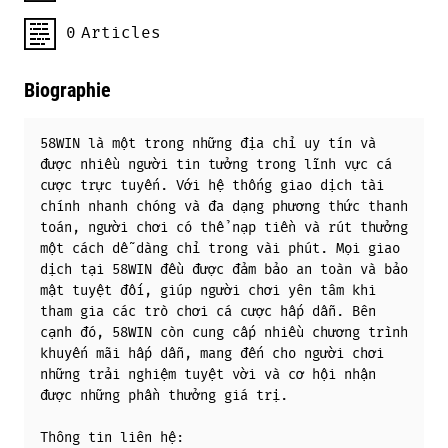
0
Articles
Biographie
58WIN là một trong những địa chỉ uy tín và
được nhiều người tin tưởng trong lĩnh vực cá
cược trực tuyến. Với hệ thống giao dịch tài
chính nhanh chóng và đa dạng phương thức thanh
toán, người chơi có thể nạp tiền và rút thưởng
một cách dễ dàng chỉ trong vài phút. Mọi giao
dịch tại 58WIN đều được đảm bảo an toàn và bảo
mật tuyệt đối, giúp người chơi yên tâm khi
tham gia các trò chơi cá cược hấp dẫn. Bên
cạnh đó, 58WIN còn cung cấp nhiều chương trình
khuyến mãi hấp dẫn, mang đến cho người chơi
những trải nghiệm tuyệt vời và cơ hội nhận
được những phần thưởng giá trị.
Thông tin liên hệ: