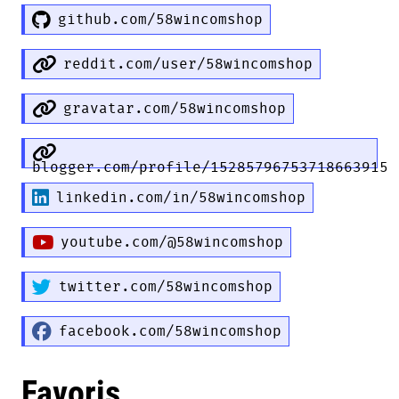
github.com/58wincomshop
reddit.com/user/58wincomshop
gravatar.com/58wincomshop
blogger.com/profile/15285796753718663915
linkedin.com/in/58wincomshop
youtube.com/@58wincomshop
twitter.com/58wincomshop
facebook.com/58wincomshop
Favoris