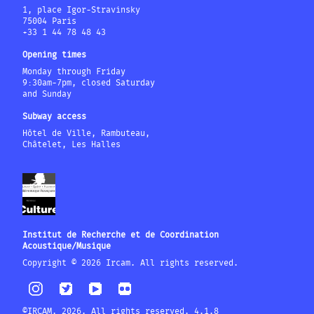
1, place Igor-Stravinsky
75004 Paris
+33 1 44 78 48 43
Opening times
Monday through Friday
9:30am-7pm, closed Saturday
and Sunday
Subway access
Hôtel de Ville, Rambuteau,
Châtelet, Les Halles
Institut de Recherche et de Coordination
Acoustique/Musique
Copyright © 2026 Ircam. All rights reserved.
©IRCAM, 2026. All rights reserved.
4.1.8