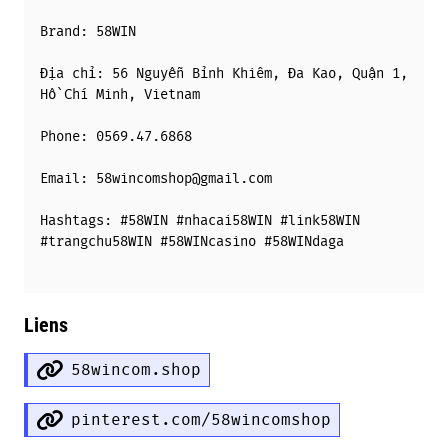
Brand: 58WIN
Địa chỉ: 56 Nguyễn Bỉnh Khiêm, Đa Kao, Quận 1,
Hồ Chí Minh, Vietnam
Phone: 0569.47.6868
Email: 58wincomshop@gmail.com
Hashtags: #58WIN #nhacai58WIN #link58WIN
#trangchu58WIN #58WINcasino #58WINdaga
Liens
58wincom.shop
pinterest.com/58wincomshop