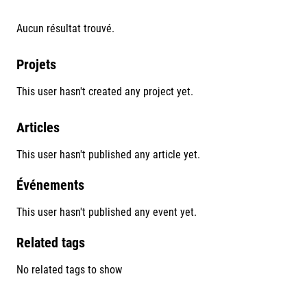
Aucun résultat trouvé.
Projets
This user hasn't created any project yet.
Articles
This user hasn't published any article yet.
Événements
This user hasn't published any event yet.
Related tags
No related tags to show