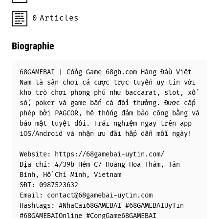
0
Articles
Biographie
68GAMEBAI | Cổng Game 68gb.com Hàng Đầu Việt
Nam là sân chơi cá cược trực tuyến uy tín với
kho trò chơi phong phú như baccarat, slot, xổ
số, poker và game bắn cá đổi thưởng. Được cấp
phép bởi PAGCOR, hệ thống đảm bảo công bằng và
bảo mật tuyệt đối. Trải nghiệm ngay trên app
iOS/Android và nhận ưu đãi hấp dẫn mỗi ngày!
Website: https://68gamebai-uytin.com/
Địa chỉ: 4/39b Hẻm C7 Hoàng Hoa Thám, Tân
Bình, Hồ Chí Minh, Vietnam
SĐT: 0987523632
Email: contact@68gamebai-uytin.com
Hashtags: #NhaCai68GAMEBAI #68GAMEBAIUyTin
#68GAMEBAIOnline #CongGame68GAMEBAI