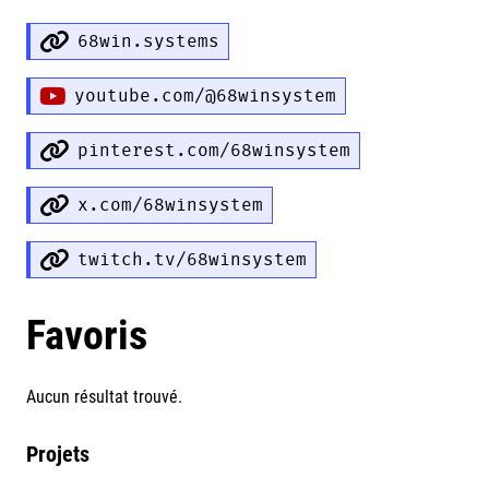
68win.systems
youtube.com/@68winsystem
pinterest.com/68winsystem
x.com/68winsystem
twitch.tv/68winsystem
Favoris
Aucun résultat trouvé.
Projets