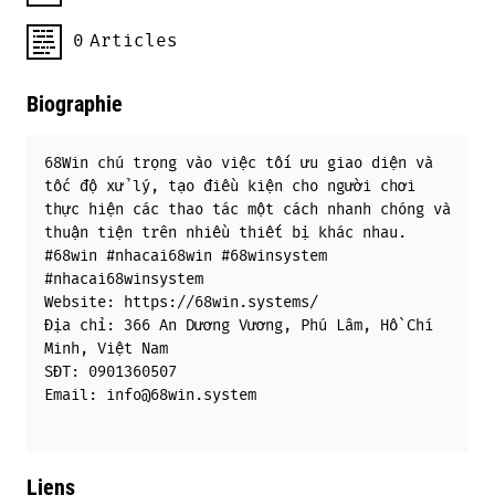
0
Articles
Biographie
68Win chú trọng vào việc tối ưu giao diện và
tốc độ xử lý, tạo điều kiện cho người chơi
thực hiện các thao tác một cách nhanh chóng và
thuận tiện trên nhiều thiết bị khác nhau.
#68win #nhacai68win #68winsystem
#nhacai68winsystem
Website: https://68win.systems/
Địa chỉ: 366 An Dương Vương, Phú Lâm, Hồ Chí
Minh, Việt Nam
SĐT: 0901360507
Email: info@68win.system
Liens