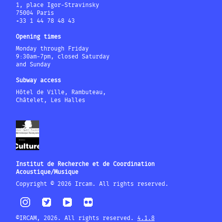
1, place Igor-Stravinsky
75004 Paris
+33 1 44 78 48 43
Opening times
Monday through Friday
9:30am-7pm, closed Saturday
and Sunday
Subway access
Hôtel de Ville, Rambuteau,
Châtelet, Les Halles
Institut de Recherche et de Coordination
Acoustique/Musique
Copyright © 2026 Ircam. All rights reserved.
©IRCAM, 2026. All rights reserved.
4.1.8