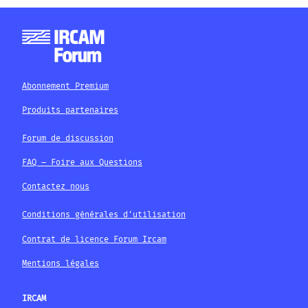
Abonnement Premium
Produits partenaires
Forum de discussion
FAQ – Foire aux Questions
Contactez nous
Conditions générales d'utilisation
Contrat de licence Forum Ircam
Mentions légales
IRCAM