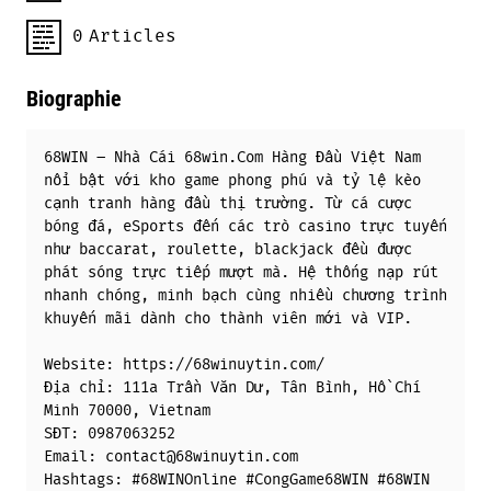
0
Articles
Biographie
68WIN – Nhà Cái 68win.Com Hàng Đầu Việt Nam
nổi bật với kho game phong phú và tỷ lệ kèo
cạnh tranh hàng đầu thị trường. Từ cá cược
bóng đá, eSports đến các trò casino trực tuyến
như baccarat, roulette, blackjack đều được
phát sóng trực tiếp mượt mà. Hệ thống nạp rút
nhanh chóng, minh bạch cùng nhiều chương trình
khuyến mãi dành cho thành viên mới và VIP.
Website: https://68winuytin.com/
Địa chỉ: 111a Trần Văn Dư, Tân Bình, Hồ Chí
Minh 70000, Vietnam
SĐT: 0987063252
Email: contact@68winuytin.com
Hashtags: #68WINOnline #CongGame68WIN #68WIN