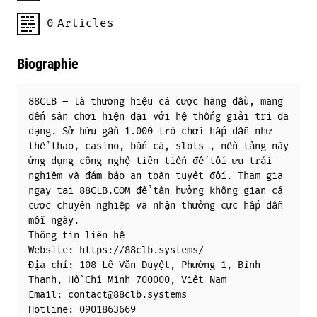
0
Articles
Biographie
88CLB – là thương hiệu cá cược hàng đầu, mang
đến sân chơi hiện đại với hệ thống giải trí đa
dạng. Sở hữu gần 1.000 trò chơi hấp dẫn như
thể thao, casino, bắn cá, slots…, nền tảng này
ứng dụng công nghệ tiên tiến để tối ưu trải
nghiệm và đảm bảo an toàn tuyệt đối. Tham gia
ngay tại 88CLB.COM để tận hưởng không gian cá
cược chuyên nghiệp và nhận thưởng cực hấp dẫn
mỗi ngày.
Thông tin liên hệ
Website: https://88clb.systems/
Địa chỉ: 108 Lê Văn Duyệt, Phường 1, Bình
Thạnh, Hồ Chí Minh 700000, Việt Nam
Email: contact@88clb.systems
Hotline: 0901863669