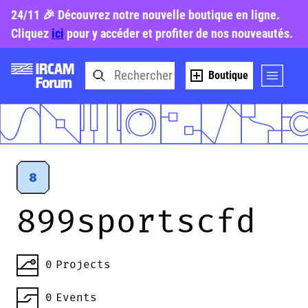
24/11 🎉 Découvrez notre nouvelle boutique en ligne.
Cliquez
ici
pour y accéder et profiter de nos nouveautés.
Boutique
899sportscfd
0
Projects
0
Events