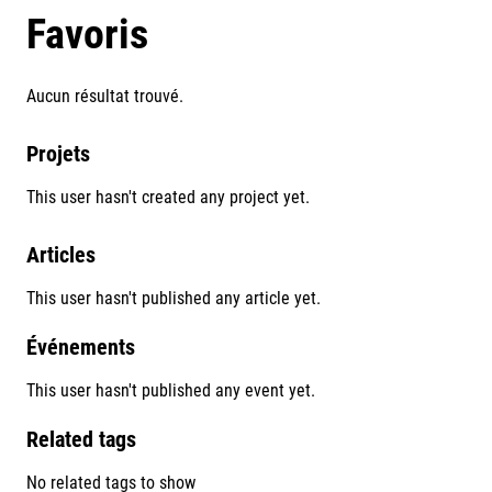
Favoris
Aucun résultat trouvé.
Projets
This user hasn't created any project yet.
Articles
This user hasn't published any article yet.
Événements
This user hasn't published any event yet.
Related tags
No related tags to show