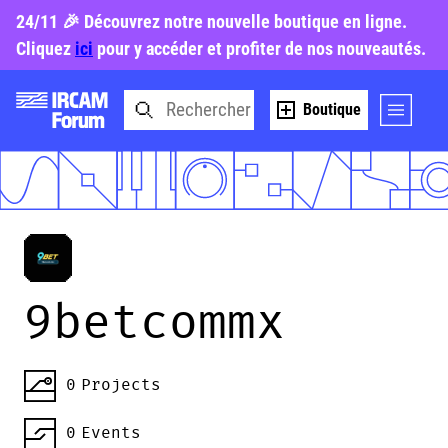
24/11 🎉 Découvrez notre nouvelle boutique en ligne.
Cliquez
ici
pour y accéder et profiter de nos nouveautés.
Boutique
9betcommx
0
Projects
0
Events