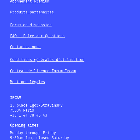
Abonnement Premium
Produits partenaires
Forum de discussion
FAQ – Foire aux Questions
Contactez nous
Conditions générales d'utilisation
Contrat de licence Forum Ircam
Mentions légales
IRCAM
1, place Igor-Stravinsky
75004 Paris
+33 1 44 78 48 43
Opening times
Monday through Friday
9:30am-7pm, closed Saturday