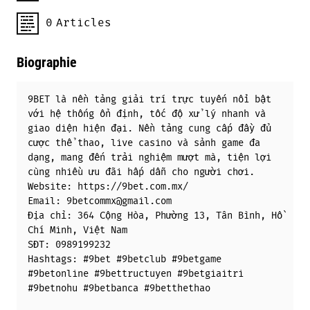
0
Articles
Biographie
9BET là nền tảng giải trí trực tuyến nổi bật
với hệ thống ổn định, tốc độ xử lý nhanh và
giao diện hiện đại. Nền tảng cung cấp đầy đủ
cược thể thao, live casino và sảnh game đa
dạng, mang đến trải nghiệm mượt mà, tiện lợi
cùng nhiều ưu đãi hấp dẫn cho người chơi.
Website: https://9bet.com.mx/
Email: 9betcommx@gmail.com
Địa chỉ: 364 Cộng Hòa, Phường 13, Tân Bình, Hồ
Chí Minh, Việt Nam
SĐT: 0989199232
Hashtags: #9bet #9betclub #9betgame
#9betonline #9bettructuyen #9betgiaitri
#9betnohu #9betbanca #9betthethao