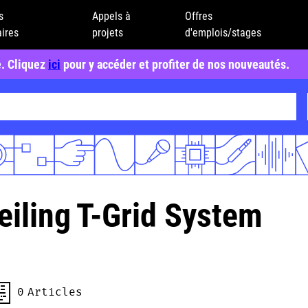
s
Appels à
Offres
ires
projets
d'emplois/stages
e. Cliquez
ici
pour y accéder et profiter de nos nouveautés.
iling
T-Grid System
0
Articles