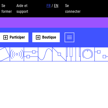
Se
Aide et
FR
/
EN
Se
former
support
connecter
Participer
Boutique