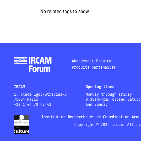
No related tags to show
Abonnement Premium
Produits partenaires
IRCAM
Opening times
1, place Igor-Stravinsky
Monday through Friday
75004 Paris
9:30am-7pm, closed Saturd
+33 1 44 78 48 43
and Sunday
Institut de Recherche et de Coordination Acou
Copyright © 2026 Ircam. All ri