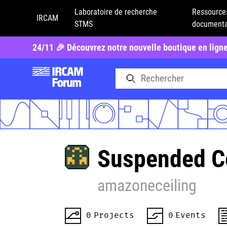
Laboratoire de recherche
Ressource
IRCAM
STMS
documenta
24/11 🎉 Découvrez notre nouvelle boutique en lign
Suspended Ce
amazoneceiling
0
Projects
0
Events