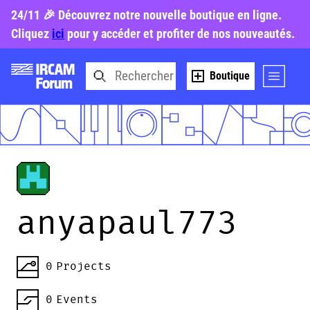
24/11 🎉 Découvrez notre nouvelle boutique en ligne.
Cliquez
ici
pour y accéder et profiter de nos nouveautés.
Boutique
anyapaul773
0
Projects
0
Events