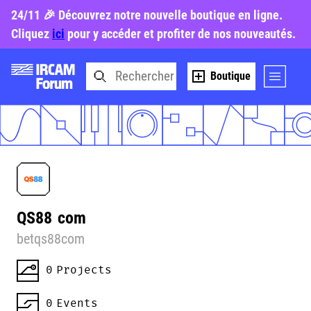
24/11 🎉 Découvrez notre nouvelle boutique en ligne.
Cliquez
ici
pour y accéder et profiter de nos nouveautés.
Boutique
QS88
com
betqs88com
0
Projects
0
Events