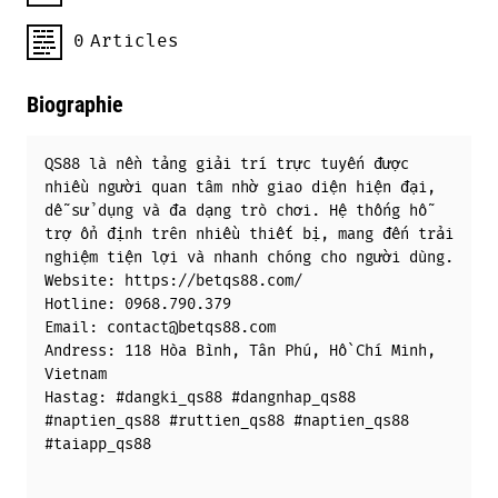
0
Articles
Biographie
QS88 là nền tảng giải trí trực tuyến được
nhiều người quan tâm nhờ giao diện hiện đại,
dễ sử dụng và đa dạng trò chơi. Hệ thống hỗ
trợ ổn định trên nhiều thiết bị, mang đến trải
nghiệm tiện lợi và nhanh chóng cho người dùng.
Website: https://betqs88.com/
Hotline: 0968.790.379
Email: contact@betqs88.com
Andress: 118 Hòa Bình, Tân Phú, Hồ Chí Minh,
Vietnam
Hastag: #dangki_qs88 #dangnhap_qs88
#naptien_qs88 #ruttien_qs88 #naptien_qs88
#taiapp_qs88