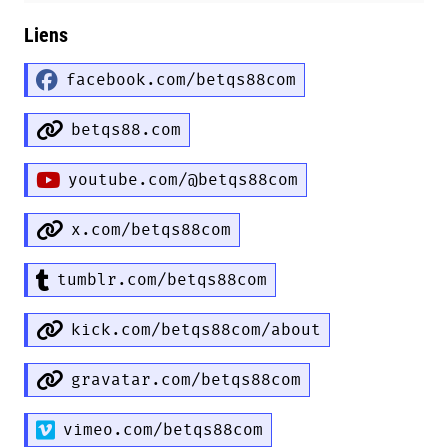
Liens
facebook.com/betqs88com
betqs88.com
youtube.com/@betqs88com
x.com/betqs88com
tumblr.com/betqs88com
kick.com/betqs88com/about
gravatar.com/betqs88com
vimeo.com/betqs88com