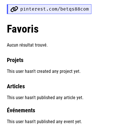
pinterest.com/betqs88com
Favoris
Aucun résultat trouvé.
Projets
This user hasn't created any project yet.
Articles
This user hasn't published any article yet.
Événements
This user hasn't published any event yet.