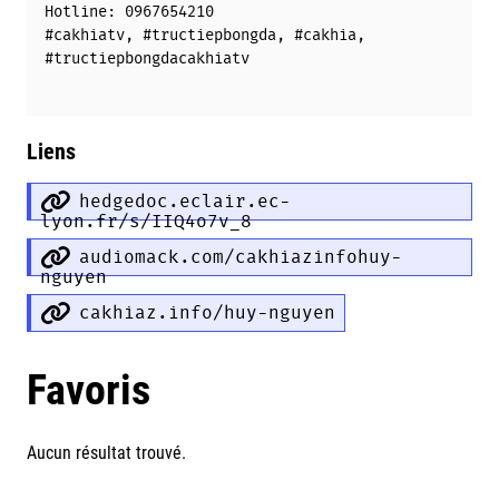
Hotline: 0967654210
#cakhiatv, #tructiepbongda, #cakhia,
#tructiepbongdacakhiatv
Liens
hedgedoc.eclair.ec-
lyon.fr/s/IIQ4o7v_8
audiomack.com/cakhiazinfohuy-
nguyen
cakhiaz.info/huy-nguyen
Favoris
Aucun résultat trouvé.