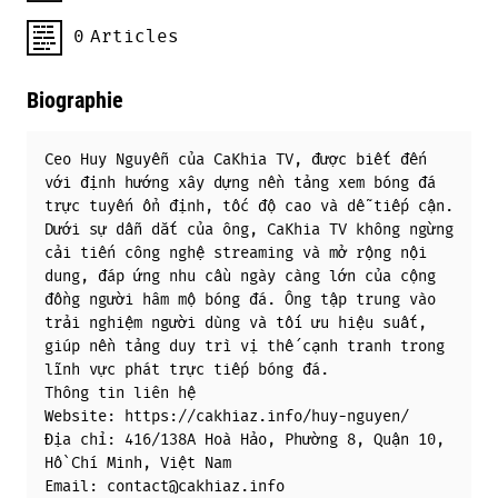
0
Articles
Biographie
Ceo Huy Nguyễn của CaKhia TV, được biết đến
với định hướng xây dựng nền tảng xem bóng đá
trực tuyến ổn định, tốc độ cao và dễ tiếp cận.
Dưới sự dẫn dắt của ông, CaKhia TV không ngừng
cải tiến công nghệ streaming và mở rộng nội
dung, đáp ứng nhu cầu ngày càng lớn của cộng
đồng người hâm mộ bóng đá. Ông tập trung vào
trải nghiệm người dùng và tối ưu hiệu suất,
giúp nền tảng duy trì vị thế cạnh tranh trong
lĩnh vực phát trực tiếp bóng đá.
Thông tin liên hệ
Website: https://cakhiaz.info/huy-nguyen/
Địa chỉ: 416/138A Hoà Hảo, Phường 8, Quận 10,
Hồ Chí Minh, Việt Nam
Email: contact@cakhiaz.info