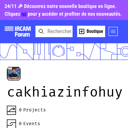
24/11 🎉 Découvrez notre nouvelle boutique en ligne.
Cliquez
ici
pour y accéder et profiter de nos nouveautés.
Boutique
cakhiazinfohuy
0
Projects
0
Events