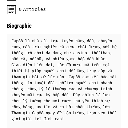
0
Articles
Biographie
Cap88 là nhà cái trực tuyến hàng đầu, chuyên
cung cấp trải nghiệm cá cược chất lượng với hệ
thống trò chơi đa dạng như casino, thể thao,
bắn cá, nổ hũ, và nhiều game hấp dẫn khác.
Giao diện hiện đại, tốc độ mượt mà trên mọi
thiết bị giúp người chơi dễ dàng truy cập và
tham gia bất cứ lúc nào. Cap88 cam kết bảo mật
thông tin tuyệt đối, hỗ trợ người chơi nhanh
chóng, cùng tỷ lệ thưởng cao và chương trình
khuyến mãi cực kỳ hấp dẫn. Đây chính là lựa
chọn lý tưởng cho mọi cược thủ yêu thích sự
công bằng, uy tín và cơ hội nhận thưởng lớn.
Tham gia Cap88 ngay để tận hưởng trọn vẹn thế
giới giải trí đỉnh cao!