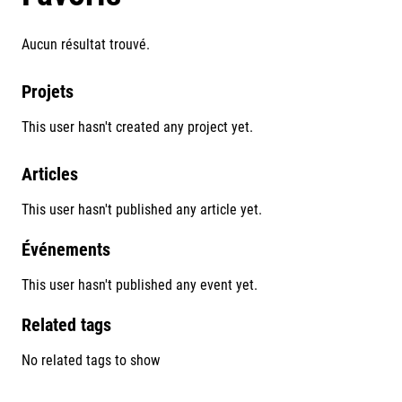
Aucun résultat trouvé.
Projets
This user hasn't created any project yet.
Articles
This user hasn't published any article yet.
Événements
This user hasn't published any event yet.
Related tags
No related tags to show