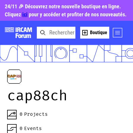
24/11 🎉 Découvrez notre nouvelle boutique en ligne.
Cliquez
ici
pour y accéder et profiter de nos nouveautés.
Boutique
cap88ch
0
Projects
0
Events