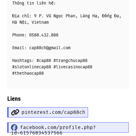
Thông tin liên hệ:
Địa chỉ: 9 P. Vũ Ngọc Phan, Láng Hạ, Đống Đa,
Hà Nội, Vietnam
Phone: 0588.432.888
Email: cap88ch@gmail.com
Hashtags: #cap88 #trangchucap88
#slotonlinecap88 #livecasinocap88
#thethaocap88
Liens
pinterest.com/cap88ch
facebook.com/profile.php?
id=61576834537566