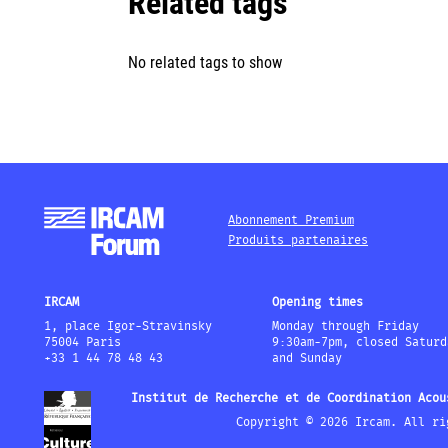
Related tags
No related tags to show
Abonnement Premium
Produits partenaires
IRCAM
Opening times
1, place Igor-Stravinsky
Monday through Friday
75004 Paris
9:30am-7pm, closed Saturd
+33 1 44 78 48 43
and Sunday
Institut de Recherche et de Coordination Acou
Copyright © 2026 Ircam. All ri