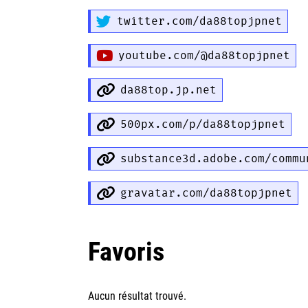
twitter.com/da88topjpnet
youtube.com/@da88topjpnet
da88top.jp.net
500px.com/p/da88topjpnet
substance3d.adobe.com/commu
gravatar.com/da88topjpnet
Favoris
Aucun résultat trouvé.