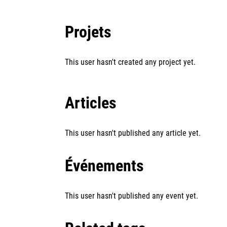
Projets
This user hasn't created any project yet.
Articles
This user hasn't published any article yet.
Événements
This user hasn't published any event yet.