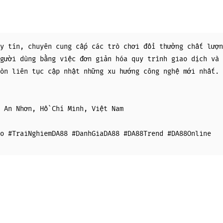
y tín, chuyên cung cấp các trò chơi đổi thưởng chất lượn
gười dùng bằng việc đơn giản hóa quy trình giao dịch và 
òn liên tục cập nhật những xu hướng công nghệ mới nhất.
 An Nhơn, Hồ Chí Minh, Việt Nam
o #TraiNghiemDA88 #DanhGiaDA88 #DA88Trend #DA88Online