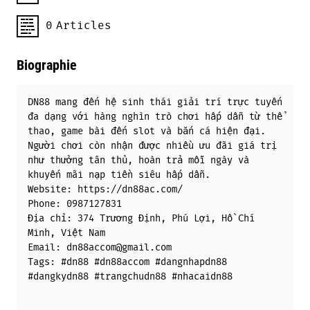
0
Articles
Biographie
DN88 mang đến hệ sinh thái giải trí trực tuyến
đa dạng với hàng nghìn trò chơi hấp dẫn từ thể
thao, game bài đến slot và bắn cá hiện đại.
Người chơi còn nhận được nhiều ưu đãi giá trị
như thưởng tân thủ, hoàn trả mỗi ngày và
khuyến mãi nạp tiền siêu hấp dẫn.
Website: https://dn88ac.com/
Phone: 0987127831
Địa chỉ: 374 Trương Định, Phú Lợi, Hồ Chí
Minh, Việt Nam
Email: dn88accom@gmail.com
Tags: #dn88 #dn88accom #dangnhapdn88
#dangkydn88 #trangchudn88 #nhacaidn88