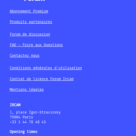
Abonnement Premium
Produits partenaires
Forum de discussion
FAQ – Foire aux Questions
Contactez nous
Conditions générales d'utilisation
Contrat de licence Forum Ircam
Mentions légales
IRCAM
1, place Igor-Stravinsky
75004 Paris
+33 1 44 78 48 43
Opening times