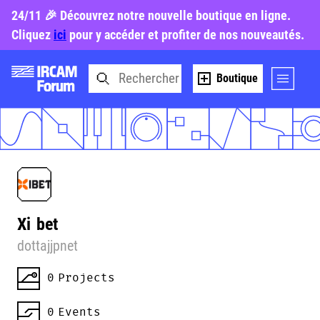
24/11 🎉 Découvrez notre nouvelle boutique en ligne.
Cliquez
ici
pour y accéder et profiter de nos nouveautés.
Boutique
Xi
bet
dottajjpnet
0
Projects
0
Events