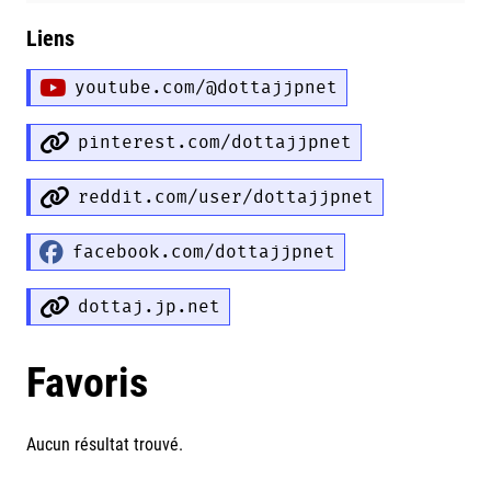
Liens
youtube.com/@dottajjpnet
pinterest.com/dottajjpnet
reddit.com/user/dottajjpnet
facebook.com/dottajjpnet
dottaj.jp.net
Favoris
Aucun résultat trouvé.