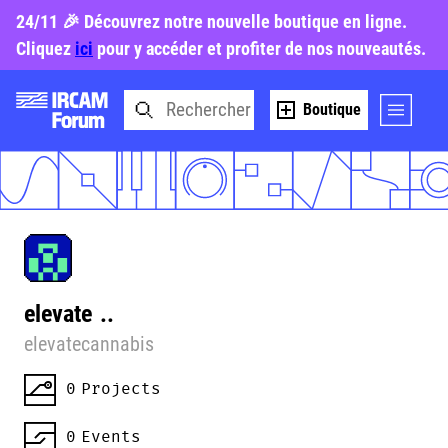
24/11 🎉 Découvrez notre nouvelle boutique en ligne.
Cliquez
ici
pour y accéder et profiter de nos nouveautés.
Boutique
elevate
..
elevatecannabis
0
Projects
0
Events