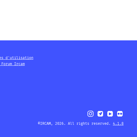
es d'utilisation
 Forum Ircam
©IRCAM, 2026. All rights reserved.
4.1.8