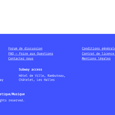
Forum de discussion
Conditions général
FAQ – Foire aux Questions
Contrat de licence
Contactez nous
Mentions légales
Subway access
Hôtel de Ville, Rambuteau,
ay
Châtelet, Les Halles
stique/Musique
ghts reserved.