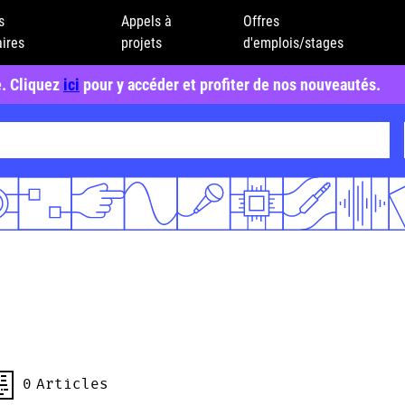
s
Appels à
Offres
ires
projets
d'emplois/stages
e. Cliquez
ici
pour y accéder et profiter de nos nouveautés.
0
Articles