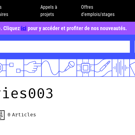
s
Appels à
Offres
ires
projets
d'emplois/stages
e. Cliquez
ici
pour y accéder et profiter de nos nouveautés.
vies003
0
Articles