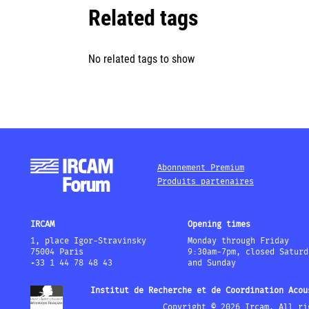
Related tags
No related tags to show
Abonnement Premium
Produits partenaires
IRCAM
Opening times
1, place Igor-Stravinsky
Monday through Friday
75004 Paris
9:30am-7pm, closed Saturd
+33 1 44 78 48 43
and Sunday
Institut de Recherche et de Coordination Acou
Copyright © 2026 Ircam. All ri