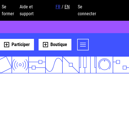
Se
Aide et
FR
/
EN
Se
former
support
connecter
Participer
Boutique