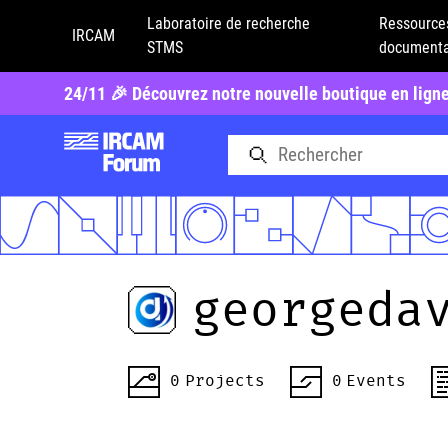
Laboratoire de recherche
Ressource
IRCAM
STMS
documenta
24/11 🎉 Découvrez notre nouvelle boutique en lign
georgeda
0
Projects
0
Events