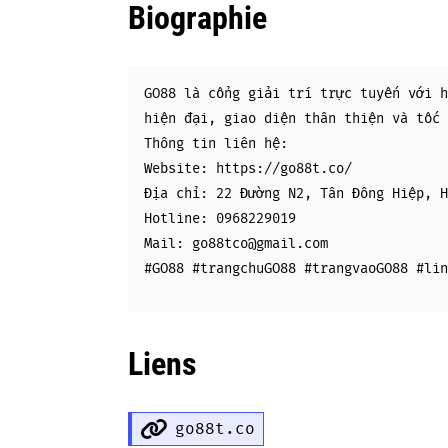
Biographie
GO88 là cổng giải trí trực tuyến với h
hiện đại, giao diện thân thiện và tốc 
Thông tin liên hệ:
Website: https://go88t.co/
Địa chỉ: 22 Đường N2, Tân Đông Hiệp, H
Hotline: 0968229019
Mail: go88tco@gmail.com
#GO88 #trangchuGO88 #trangvaoGO88 #lin
Liens
go88t.co