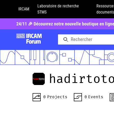
Laboratoire de recherche
Ressource
IRCAM
STMS
documenta
24/11 🎉 Découvrez notre nouvelle boutique en lign
hadirtot
0
Projects
0
Events