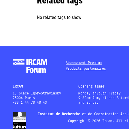
Related tags
No related tags to show
Abonnement Premium
Produits partenaires
IRCAM
Opening times
1, place Igor-Stravinsky
Monday through Friday
75004 Paris
9:30am-7pm, closed Saturd
+33 1 44 78 48 43
and Sunday
Institut de Recherche et de Coordination Acou
Copyright © 2026 Ircam. All ri