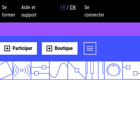
Se
Aide et
FR
/
EN
Se
former
support
connecter
Participer
Boutique