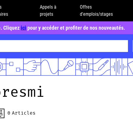
s
Appels à
Offres
ires
projets
d'emplois/stages
e. Cliquez
ici
pour y accéder et profiter de nos nouveautés.
oresmi
0
Articles