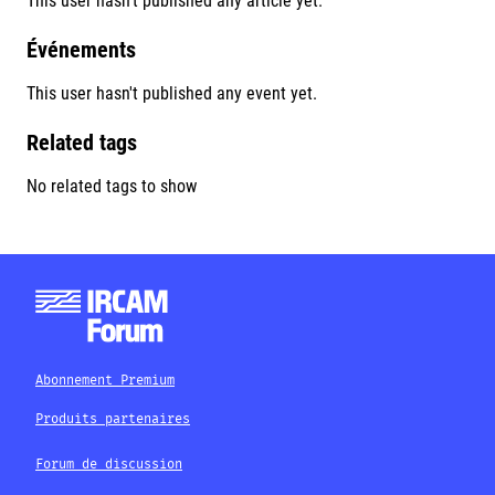
This user hasn't published any article yet.
Événements
This user hasn't published any event yet.
Related tags
No related tags to show
Abonnement Premium
Produits partenaires
Forum de discussion