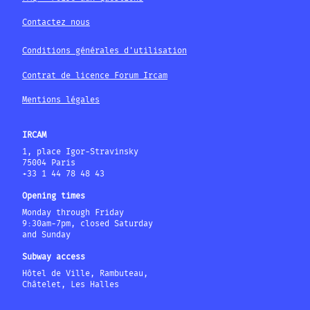
Contactez nous
Conditions générales d'utilisation
Contrat de licence Forum Ircam
Mentions légales
IRCAM
1, place Igor-Stravinsky
75004 Paris
+33 1 44 78 48 43
Opening times
Monday through Friday
9:30am-7pm, closed Saturday
and Sunday
Subway access
Hôtel de Ville, Rambuteau,
Châtelet, Les Halles