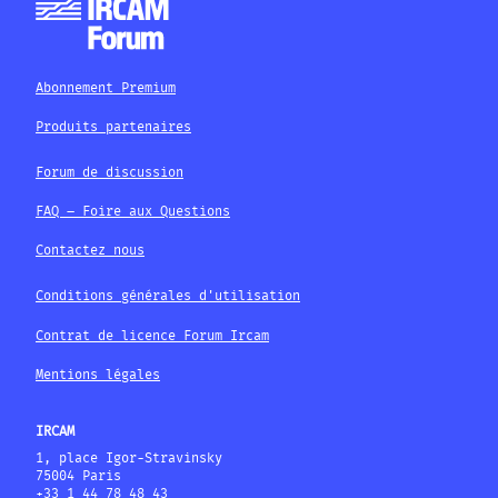
Abonnement Premium
Produits partenaires
Forum de discussion
FAQ – Foire aux Questions
Contactez nous
Conditions générales d'utilisation
Contrat de licence Forum Ircam
Mentions légales
IRCAM
1, place Igor-Stravinsky
75004 Paris
+33 1 44 78 48 43