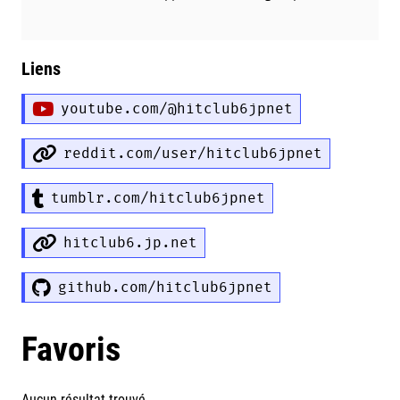
Liens
youtube.com/@hitclub6jpnet
reddit.com/user/hitclub6jpnet
tumblr.com/hitclub6jpnet
hitclub6.jp.net
github.com/hitclub6jpnet
Favoris
Aucun résultat trouvé.