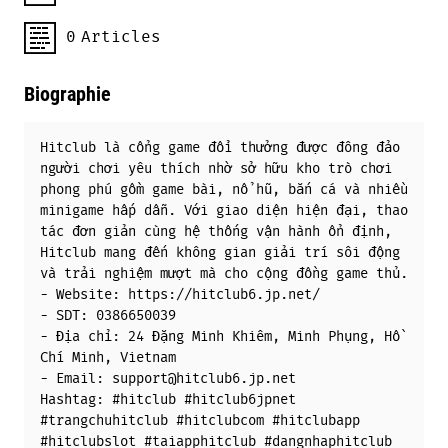
0
Articles
Biographie
Hitclub là cổng game đổi thưởng được đông đảo
người chơi yêu thích nhờ sở hữu kho trò chơi
phong phú gồm game bài, nổ hũ, bắn cá và nhiều
minigame hấp dẫn. Với giao diện hiện đại, thao
tác đơn giản cùng hệ thống vận hành ổn định,
Hitclub mang đến không gian giải trí sôi động
và trải nghiệm mượt mà cho cộng đồng game thủ.
- Website: https://hitclub6.jp.net/
- SDT: 0386650039
- Địa chỉ: 24 Đặng Minh Khiêm, Minh Phụng, Hồ
Chí Minh, Vietnam
- Email: support@hitclub6.jp.net
Hashtag: #hitclub #hitclub6jpnet
#trangchuhitclub #hitclubcom #hitclubapp
#hitclubslot #taiapphitclub #dangnhaphitclub