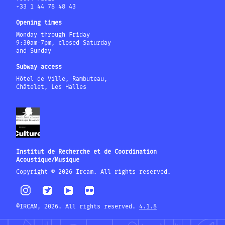
+33 1 44 78 48 43
Opening times
Monday through Friday
9:30am-7pm, closed Saturday
and Sunday
Subway access
Hôtel de Ville, Rambuteau,
Châtelet, Les Halles
Institut de Recherche et de Coordination
Acoustique/Musique
Copyright © 2026 Ircam. All rights reserved.
©IRCAM, 2026. All rights reserved.
4.1.8