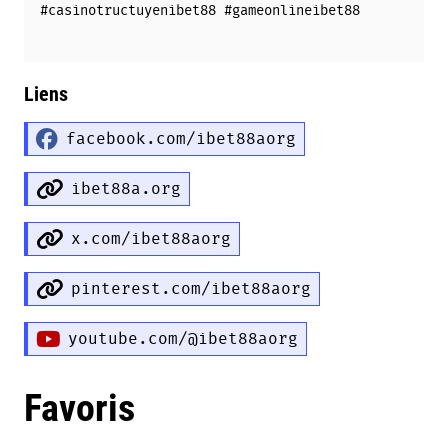
#casinotructuyenibet88 #gameonlineibet88
Liens
facebook.com/ibet88aorg
ibet88a.org
x.com/ibet88aorg
pinterest.com/ibet88aorg
youtube.com/@ibet88aorg
Favoris