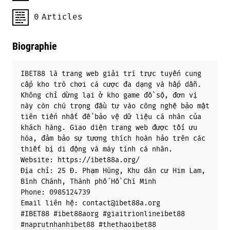
0
Articles
Biographie
IBET88 là trang web giải trí trực tuyến cung
cấp kho trò chơi cá cược đa dạng và hấp dẫn.
Không chỉ dừng lại ở kho game đồ sộ, đơn vị
này còn chú trọng đầu tư vào công nghệ bảo mật
tiên tiến nhất để bảo vệ dữ liệu cá nhân của
khách hàng. Giao diện trang web được tối ưu
hóa, đảm bảo sự tương thích hoàn hảo trên các
thiết bị di động và máy tính cá nhân.
Website: https://ibet88a.org/
Địa chỉ: 25 Đ. Phạm Hùng, Khu dân cư Him Lam,
Bình Chánh, Thành phố Hồ Chí Minh
Phone: 0985124739
Email liên hệ: contact@ibet88a.org
#IBET88 #ibet88aorg #giaitrionlineibet88
#naprutnhanhibet88 #thethaoibet88