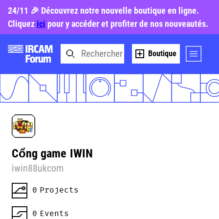
24/11 🎉 Découvrez notre nouvelle boutique en ligne.
Cliquez
ici
pour y accéder et profiter de nos nouveautés.
Boutique
Cổng game
IWIN
iwin88ukcom
0
Projects
0
Events