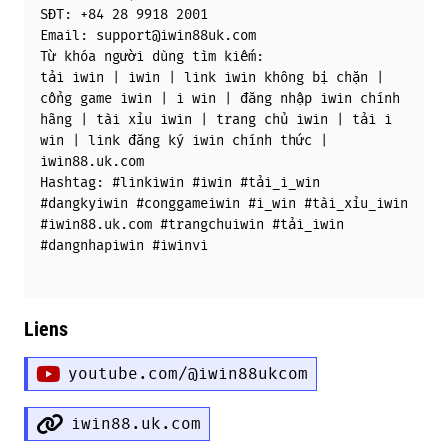
SĐT: +84 28 9918 2001
Email: support@iwin88uk.com
Từ khóa người dùng tìm kiếm:
tải iwin | iwin | link iwin không bị chặn |
cổng game iwin | i win | đăng nhập iwin chính
hãng | tài xỉu iwin | trang chủ iwin | tải i
win | link đăng ký iwin chính thức |
iwin88.uk.com
Hashtag: #linkiwin #iwin #tải_i_win
#dangkyiwin #conggameiwin #i_win #tài_xỉu_iwin
#iwin88.uk.com #trangchuiwin #tải_iwin
#dangnhapiwin #iwinvi
Liens
youtube.com/@iwin88ukcom
iwin88.uk.com