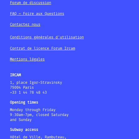
Forum de discussion
FAQ – Foire aux Questions
Contactez nous
Conditions générales d'utilisation
Contrat de licence Forum Ircam
Mentions légales
IRCAM
1, place Igor-Stravinsky
75004 Paris
+33 1 44 78 48 43
Opening times
Monday through Friday
9:30am-7pm, closed Saturday
and Sunday
Subway access
Hôtel de Ville, Rambuteau,