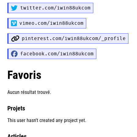
twitter.com/iwin88ukcom
vimeo.com/iwin88ukcom
pinterest.com/iwin88ukcom/_profile
facebook.com/iwin88ukcom
Favoris
Aucun résultat trouvé.
Projets
This user hasn't created any project yet.
Articles