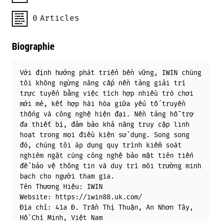
0
Articles
Biographie
Với định hướng phát triển bền vững, IWIN chúng
tôi không ngừng nâng cấp nền tảng giải trí
trực tuyến bằng việc tích hợp nhiều trò chơi
mới mẻ, kết hợp hài hòa giữa yếu tố truyền
thống và công nghệ hiện đại. Nền tảng hỗ trợ
đa thiết bị, đảm bảo khả năng truy cập linh
hoạt trong mọi điều kiện sử dụng. Song song
đó, chúng tôi áp dụng quy trình kiểm soát
nghiêm ngặt cùng công nghệ bảo mật tiên tiến
để bảo vệ thông tin và duy trì môi trường minh
bạch cho người tham gia.
Tên Thương Hiệu: IWIN
Website: https://iwin88.uk.com/
Địa chỉ: 41a Đ. Trần Thị Thuận, An Nhơn Tây,
Hồ Chí Minh, Việt Nam