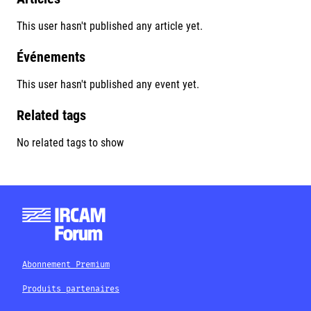
This user hasn't published any article yet.
Événements
This user hasn't published any event yet.
Related tags
No related tags to show
Abonnement Premium
Produits partenaires