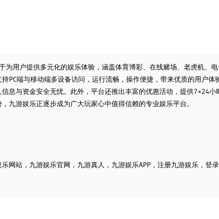
力于为用户提供多元化的娱乐体验，涵盖体育博彩、在线赌场、老虎机、电
支持PC端与移动端多设备访问，运行流畅，操作便捷，带来优质的用户体
信息与资金安全无忧。此外，平台还推出丰富的优惠活动，提供7×24
势，九游娱乐正逐步成为广大玩家心中值得信赖的专业娱乐平台。
乐网站，九游娱乐官网，九游真人，九游娱乐APP，注册九游娱乐，登