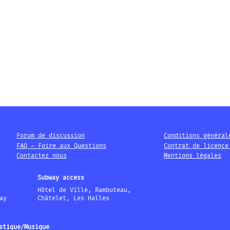
Forum de discussion
Conditions général
FAQ – Foire aux Questions
Contrat de licence
Contactez nous
Mentions légales
Subway access
Hôtel de Ville, Rambuteau,
ay
Châtelet, Les Halles
stique/Musique