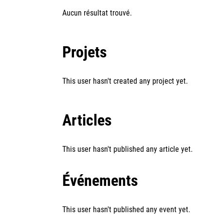
Aucun résultat trouvé.
Projets
This user hasn't created any project yet.
Articles
This user hasn't published any article yet.
Événements
This user hasn't published any event yet.