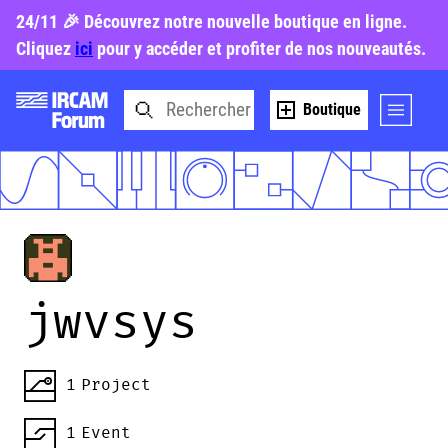
24/11 🎉 Découvrez notre nouvelle boutique en ligne.
Cliquez
ici
pour y accéder et profiter de nos nouveautés.
Boutique
jwvsys
1
Project
1
Event