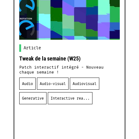
Article
Tweak de la semaine (W25)
T
Patch interactif intégré - Nouveau
P
chaque semaine !
c
!
Audio
Audio-visual
Audiovisual
Generative
Interactive rea...