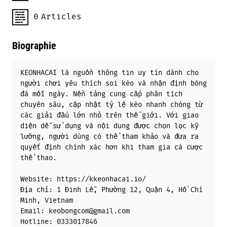
0
Articles
Biographie
KEONHACAI là nguồn thông tin uy tín dành cho
người chơi yêu thích soi kèo và nhận định bóng
đá mỗi ngày. Nền tảng cung cấp phân tích
chuyên sâu, cập nhật tỷ lệ kèo nhanh chóng từ
các giải đấu lớn nhỏ trên thế giới. Với giao
diện dễ sử dụng và nội dung được chọn lọc kỹ
lưỡng, người dùng có thể tham khảo và đưa ra
quyết định chính xác hơn khi tham gia cá cược
thể thao.
Website: https://kkeonhacai.io/
Địa chỉ: 1 Đinh Lễ, Phường 12, Quận 4, Hồ Chí
Minh, Vietnam
Email: keobongcom@gmail.com
Hotline: 0333017846