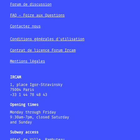
Forum de discussion
FAQ – Foire aux Questions
Contactez nous
Conditions générales d'utilisation
Contrat de licence Forum Ircam
Mentions légales
IRCAM
1, place Igor-Stravinsky
75004 Paris
+33 1 44 78 48 43
Opening times
Monday through Friday
9:30am-7pm, closed Saturday
and Sunday
Subway access
Hôtel de Ville, Rambuteau,