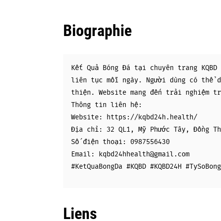
Biographie
Kết Quả Bóng Đá tại chuyên trang KQBD 
liên tục mỗi ngày. Người dùng có thể d
thiện. Website mang đến trải nghiệm tr
Thông tin liên hệ:
Website: https://kqbd24h.health/
Địa chỉ: 32 QL1, Mỹ Phước Tây, Đồng Th
Số điện thoại: 0987556430
Email: kqbd24hhealth@gmail.com
#KetQuaBongDa #KQBD #KQBD24H #TySoBong
Liens