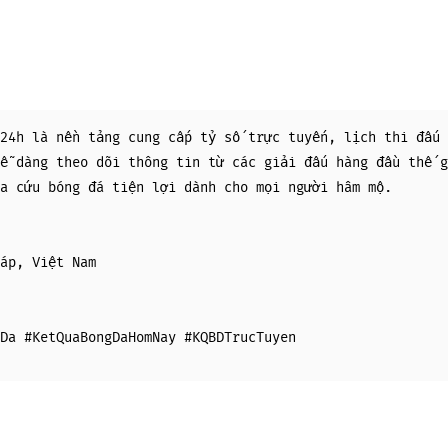
24h là nền tảng cung cấp tỷ số trực tuyến, lịch thi đấu 
ễ dàng theo dõi thông tin từ các giải đấu hàng đầu thế g
a cứu bóng đá tiện lợi dành cho mọi người hâm mộ.
áp, Việt Nam
Da #KetQuaBongDaHomNay #KQBDTrucTuyen