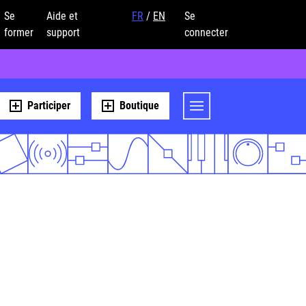
Se
Aide et
FR
/
EN
Se
former
support
connecter
Participer
Boutique