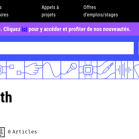
s
Appels à
Offres
ires
projets
d'emplois/stages
e. Cliquez
ici
pour y accéder et profiter de nos nouveautés.
th
0
Articles