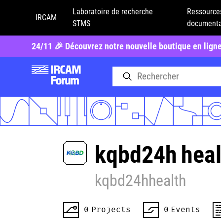
Laboratoire de recherche
Ressource
IRCAM
STMS
documenta
24/11 🎉 Découvrez notre nouvelle boutique en lign
kqbd24h
heal
kqbd24hhealth
0
Projects
0
Events