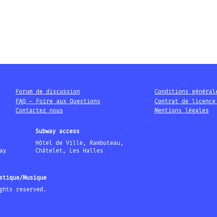
Forum de discussion
Conditions général
FAQ – Foire aux Questions
Contrat de licence
Contactez nous
Mentions légales
Subway access
Hôtel de Ville, Rambuteau,
ay
Châtelet, Les Halles
stique/Musique
ghts reserved.