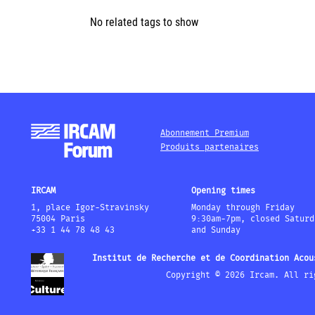
No related tags to show
Abonnement Premium
Produits partenaires
IRCAM
Opening times
1, place Igor-Stravinsky
Monday through Friday
75004 Paris
9:30am-7pm, closed Saturd
+33 1 44 78 48 43
and Sunday
Institut de Recherche et de Coordination Acou
Copyright © 2026 Ircam. All ri