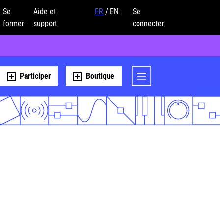
Se
Aide et
FR
/
EN
Se
former
support
connecter
Participer
Boutique