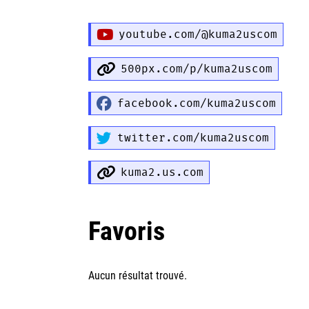
youtube.com/@kuma2uscom
500px.com/p/kuma2uscom
facebook.com/kuma2uscom
twitter.com/kuma2uscom
kuma2.us.com
Favoris
Aucun résultat trouvé.