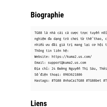
Biographie
TG88 là nhà cái cá cược trực tuyến nổi
nghiệm đa dạng trò chơi từ thể thao, c
nhiều ưu đãi giá trị mang lại cơ hội t
Thông tin liên hệ:
Website: https://kuma2.us.com/
Email: support@kuma2.us.com
Địa chỉ: 24 Đường Nguyễn Thị Sáu, Thới
Số điện thoại: 0983621886
Hastags: #TG88 #nhaCaiTG88 #TG88bet #T
Liens