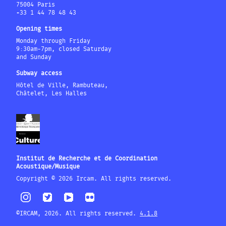
75004 Paris
+33 1 44 78 48 43
Opening times
Monday through Friday
9:30am-7pm, closed Saturday
and Sunday
Subway access
Hôtel de Ville, Rambuteau,
Châtelet, Les Halles
Institut de Recherche et de Coordination
Acoustique/Musique
Copyright © 2026 Ircam. All rights reserved.
©IRCAM, 2026. All rights reserved.
4.1.8