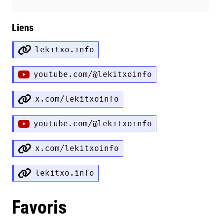
Liens
lekitxo.info
youtube.com/@lekitxoinfo
x.com/lekitxoinfo
youtube.com/@lekitxoinfo
x.com/lekitxoinfo
lekitxo.info
Favoris