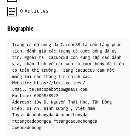
0
Articles
Biographie
Trang cá độ bóng đá Cacuoc88 là nền tảng phân
tích, đánh giá các trang cá cược bóng đá uy
tín. Ngoài ra, Cacuoc88 còn cung cấp các đánh
giá, nhận định về các web cá cược bóng đá hiện
có trên thị trường. Trang cacuoc88 cam kết
mang lại các thông tin chính xác.
Website: https://lekitxo.info/
Email: telescopebotio@gmail.com
Hotline: 0906878922
Address: 104 Đ. Nguyễn Thái Học, Tân Đông
Hiệp, Dĩ An, Bình Dương , Việt Nam
Tags: #cadobongda #cacuocbongda
#trangcadobongda #trangcacuocbongda
#webcadobong