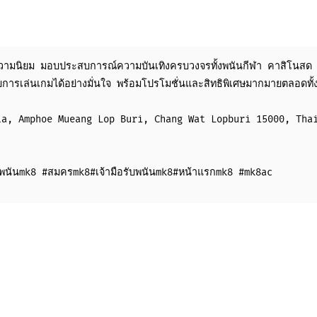
บความนิยม มอบประสบการณ์ความบันเทิงครบวงจรทั้งพนันกีฬา คาสิโนสด 
การเล่นเกมได้อย่างมั่นใจ พร้อมโปรโมชั่นและสิทธิพิเศษมากมายตลอดทั้ง
Sala, Amphoe Mueang Lop Buri, Chang Wat Lopburi 15000, Tha
ันmk8 #สมครmk8#เจ้ามือรับพนันmk8#หน้าแรกmk8 #mk8ac