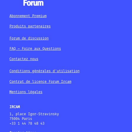
Abonnement Premium
Produits partenaires
Forum de discussion
FAQ – Foire aux Questions
Contactez nous
Conditions générales d'utilisation
Contrat de licence Forum Ircam
Mentions légales
IRCAM
1, place Igor-Stravinsky
75004 Paris
+33 1 44 78 48 43