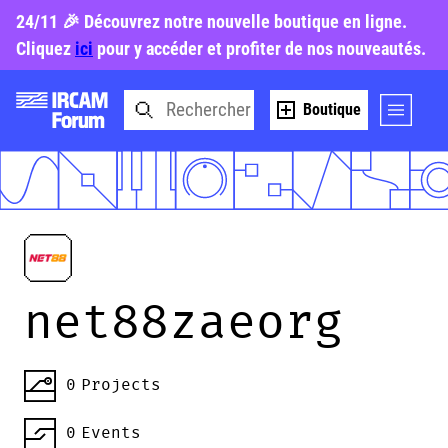
24/11 🎉 Découvrez notre nouvelle boutique en ligne.
Cliquez
ici
pour y accéder et profiter de nos nouveautés.
Boutique
net88zaeorg
0
Projects
0
Events