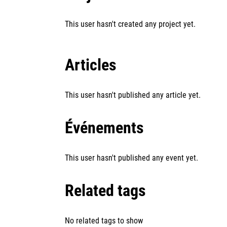
This user hasn't created any project yet.
Articles
This user hasn't published any article yet.
Événements
This user hasn't published any event yet.
Related tags
No related tags to show