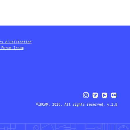
es d'utilisation
 Forum Ircam
©IRCAM, 2026. All rights reserved.
4.1.8