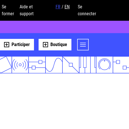
Se
Aide et
FR
/
EN
Se
former
support
connecter
Participer
Boutique