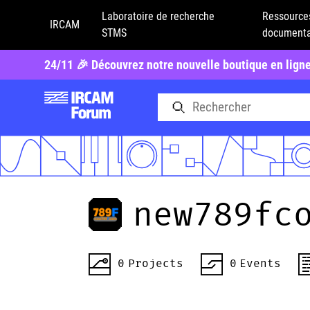
Laboratoire de recherche
Ressource
IRCAM
STMS
documenta
24/11 🎉 Découvrez notre nouvelle boutique en lign
new789fc
0
Projects
0
Events