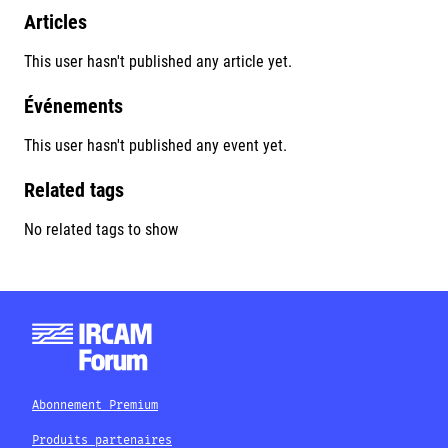
Articles
This user hasn't published any article yet.
Événements
This user hasn't published any event yet.
Related tags
No related tags to show
Abonnement Premium
Produits partenaires