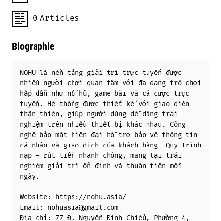
0
Articles
Biographie
NOHU là nền tảng giải trí trực tuyến được
nhiều người chơi quan tâm với đa dạng trò chơi
hấp dẫn như nổ hũ, game bài và cá cược trực
tuyến. Hệ thống được thiết kế với giao diện
thân thiện, giúp người dùng dễ dàng trải
nghiệm trên nhiều thiết bị khác nhau. Công
nghệ bảo mật hiện đại hỗ trợ bảo vệ thông tin
cá nhân và giao dịch của khách hàng. Quy trình
nạp – rút tiền nhanh chóng, mang lại trải
nghiệm giải trí ổn định và thuận tiện mỗi
ngày.
Website: https://nohu.asia/
Email: nohuasia@gmail.com
Địa chỉ: 77 Đ. Nguyễn Đình Chiểu, Phường 4,