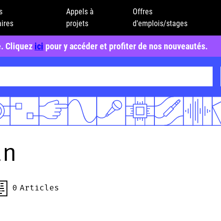
s
Appels à
Offres
ires
projets
d'emplois/stages
e. Cliquez
ici
pour y accéder et profiter de nos nouveautés.
in
0
Articles