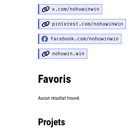
x.com/nohuwinwin
pinterest.com/nohuwinwin
facebook.com/nohuwinwin
nohuwin.win
Favoris
Aucun résultat trouvé.
Projets