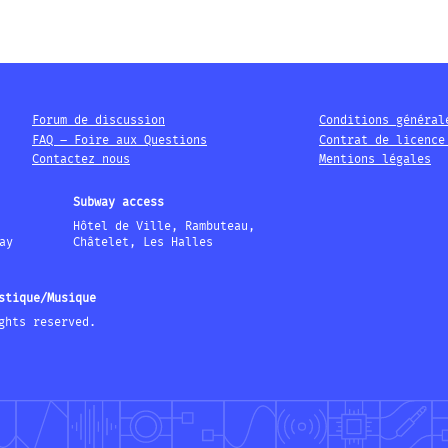
Forum de discussion
Conditions général
FAQ – Foire aux Questions
Contrat de licence
Contactez nous
Mentions légales
Subway access
Hôtel de Ville, Rambuteau,
ay
Châtelet, Les Halles
stique/Musique
ghts reserved.