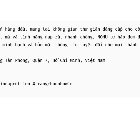
n hàng đầu, mang lại không gian thư giãn đẳng cấp cho cộ
t mà và tính năng nạp rút nhanh chóng, NOHU tự hào đem đ
 minh bạch và bảo mật thông tin tuyệt đối cho mọi thành 
g Tân Phong, Quận 7, Hồ Chí Minh, Việt Nam
innapruttien #trangchunohuwin