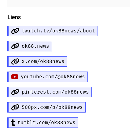
Liens
twitch.tv/ok88news/about
ok88.news
x.com/ok88news
youtube.com/@ok88news
pinterest.com/ok88news
500px.com/p/ok88news
tumblr.com/ok88news