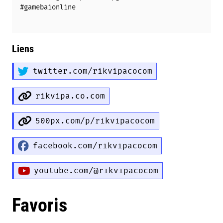
#gamebaionline
Liens
twitter.com/rikvipacocom
rikvipa.co.com
500px.com/p/rikvipacocom
facebook.com/rikvipacocom
youtube.com/@rikvipacocom
Favoris