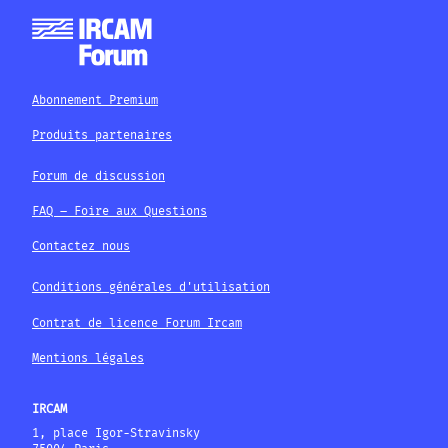
Abonnement Premium
Produits partenaires
Forum de discussion
FAQ – Foire aux Questions
Contactez nous
Conditions générales d'utilisation
Contrat de licence Forum Ircam
Mentions légales
IRCAM
1, place Igor-Stravinsky